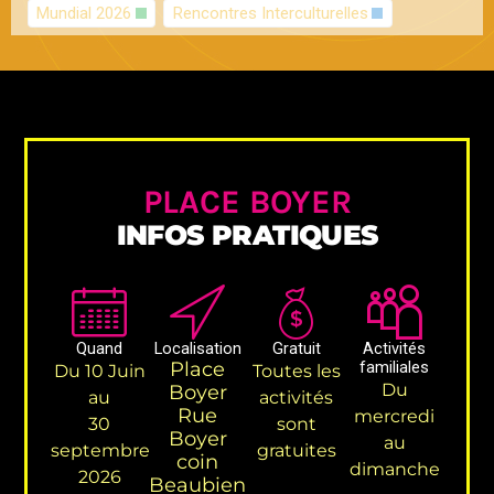
Mundial 2026
Rencontres Interculturelles
PLACE BOYER
INFOS PRATIQUES
Quand
Localisation
Gratuit
Activités
Place
familiales
Du 10 Juin
Toutes les
Du
Boyer
au
activités
Rue
mercredi
30
sont
Boyer
au
septembre
gratuites
coin
dimanche
2026
Beaubien