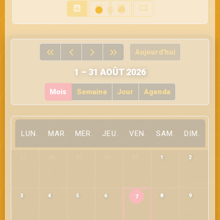
Aujourd'hui
1 – 31 AOÛT 2026
Mois
Semaine
Jour
Agenda
LUN.
MAR.
MER.
JEU.
VEN.
SAM.
DIM.
27
28
29
30
31
1
2
3
4
5
6
8
9
7