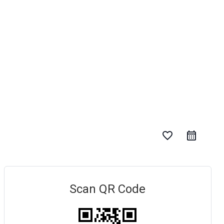
favorite_border
Scan QR Code