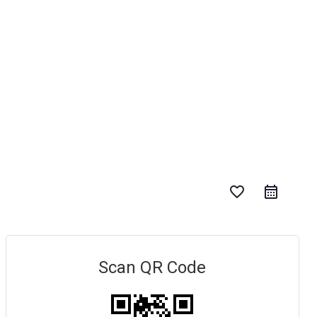
favorite_border
Scan QR Code