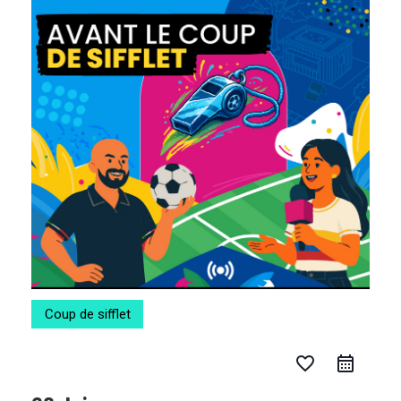
Aller
au
contenu
Coup de sifflet
favorite_border