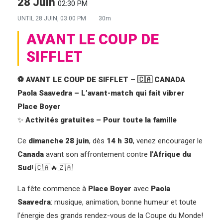
28 Juin
02:30 PM
UNTIL
28 JUIN, 03:00 PM
30m
AVANT LE COUP DE
SIFFLET
⚽ AVANT LE COUP DE SIFFLET – 🇨🇦 CANADA
Paola Saavedra – L’avant-match qui fait vibrer
Place Boyer
✨
Activités gratuites – Pour toute la famille
Ce
dimanche 28 juin
, dès
14 h 30
, venez encourager le
Canada
avant son affrontement contre
l’Afrique du
Sud
! 🇨🇦🔥🇿🇦
La fête commence à
Place Boyer
avec
Paola
Saavedra
: musique, animation, bonne humeur et toute
l’énergie des grands rendez-vous de la Coupe du Monde!