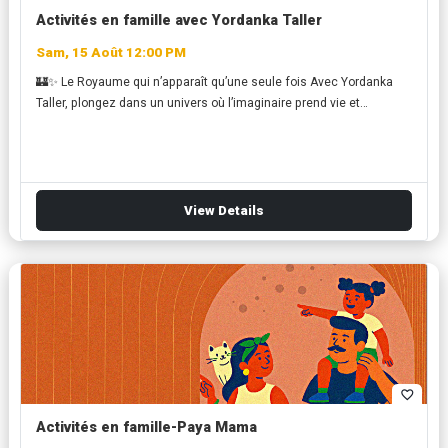
Activités en famille avec Yordanka Taller
Sam, 15 Août 12:00 PM
🏰✨ Le Royaume qui n’apparaît qu’une seule fois Avec Yordanka
Taller, plongez dans un univers où l’imaginaire prend vie et…
View Details
favorite_border
Activités en famille-Paya Mama