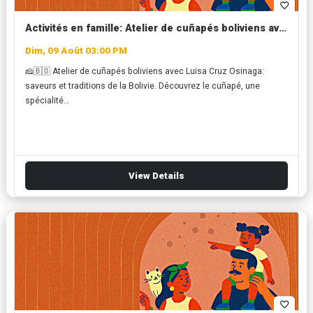
favorite_border
Activités en famille: Atelier de cuñapés boliviens avec Luisa Cruz Osinaga
Dim, 09 Août 03:00 PM
🧀🇧🇴 Atelier de cuñapés boliviens avec Luisa Cruz Osinaga:
saveurs et traditions de la Bolivie. Découvrez le cuñapé, une
spécialité…
View Details
favorite_border