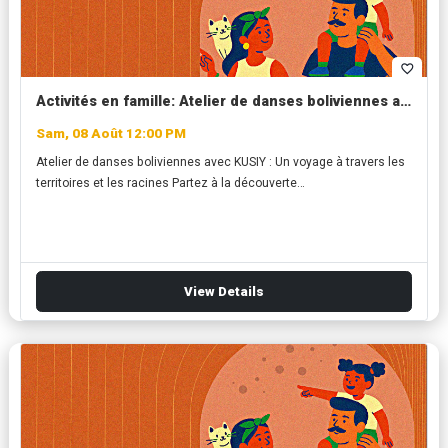
favorite_border
Activités en famille: Atelier de danses boliviennes avec KUSIY
Sam, 08 Août 12:00 PM
Atelier de danses boliviennes avec KUSIY : Un voyage à travers les
territoires et les racines Partez à la découverte…
View Details