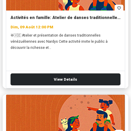
favorite_border
Activités en famille: Atelier de danses traditionnelles vénézuéliennes avec Nardys
Dim, 09 Août 12:00 PM
🥁🇻🇪 Atelier et présentation de danses traditionnelles
vénézuéliennes avec Nardys Cette activité invite le public à
découvrir la richesse et…
View Details