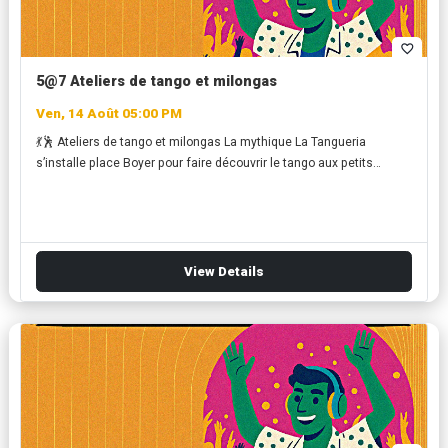
favorite_border
5@7 Ateliers de tango et milongas
Ven, 14 Août 05:00 PM
💃🕺 Ateliers de tango et milongas La mythique La Tangueria
s’installe place Boyer pour faire découvrir le tango aux petits…
View Details