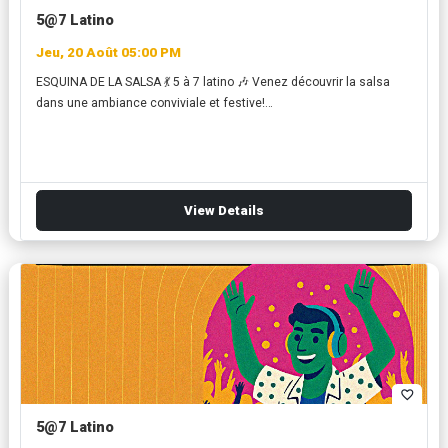
5@7 Latino
Jeu, 20 Août 05:00 PM
ESQUINA DE LA SALSA 💃 5 à 7 latino 🎶 Venez découvrir la salsa
dans une ambiance conviviale et festive!…
View Details
favorite_border
5@7 Latino