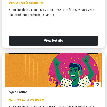
Ven, 21 Août 05:00 PM
💃 Esquina de la Salsa – 5 à 7 Latino 🎶🔥 ✨ Préparez-vous à vivre
une expérience remplie de rythme,…
View Details
favorite_border
5@7 Latino
Sam, 22 Août 05:00 PM
💃 Esquina de la Salsa – 5 à 7 Latino 🎶🔥 ✨ Préparez-vous à vivre