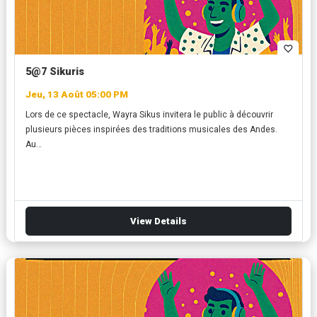
favorite_border
5@7 Sikuris
Jeu, 13 Août 05:00 PM
Lors de ce spectacle, Wayra Sikus invitera le public à découvrir
plusieurs pièces inspirées des traditions musicales des Andes.
Au…
View Details