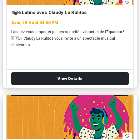
favorite_border
4@6 Latino avec Claudy La Rulitos
Sam, 15 Août 04:00 PM
Laissez-vous emporter par les sonorités vibrantes de l’Équateur !
🇪🇨🎶 Claudy La Rulitos vous invite à un spectacle musical
chaleureux,…
View Details
favorite_border