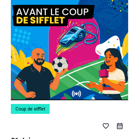
Aller
au
contenu
Coup de sifflet
favorite_border