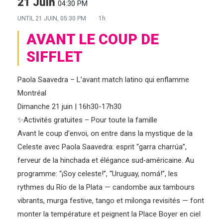
21 Juin
04:30 PM
UNTIL
21 JUIN, 05:30 PM
1h
AVANT LE COUP DE
SIFFLET
Paola Saavedra – L’avant match latino qui enflamme
Montréal
Dimanche 21 juin | 16h30-17h30
✨Activités gratuites – Pour toute la famille
Avant le coup d’envoi, on entre dans la mystique de la
Celeste avec Paola Saavedra: esprit “garra charrúa”,
ferveur de la hinchada et élégance sud‑américaine. Au
programme: “¡Soy celeste!”, “Uruguay, nomá!”, les
rythmes du Río de la Plata — candombe aux tambours
vibrants, murga festive, tango et milonga revisités — font
monter la température et peignent la Place Boyer en ciel