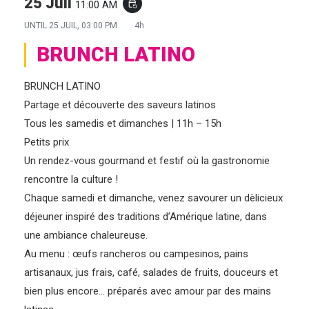
25 Juil
11:00 AM
event_repeat
UNTIL
25 JUIL, 03:00 PM
4h
BRUNCH LATINO
BRUNCH LATINO
Partage et découverte des saveurs latinos
Tous les samedis et dimanches | 11h – 15h
Petits prix
Un rendez-vous gourmand et festif où la gastronomie
rencontre la culture !
Chaque samedi et dimanche, venez savourer un dèlicieux
déjeuner inspiré des traditions d’Amérique latine, dans
une ambiance chaleureuse.
Au menu : œufs rancheros ou campesinos, pains
artisanaux, jus frais, café, salades de fruits, douceurs et
bien plus encore… préparés avec amour par des mains