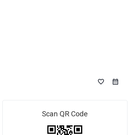
favorite_border
Scan QR Code