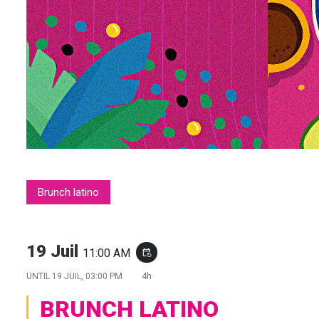
Brunch latino
19 Juil
11:00 AM
event_repeat
UNTIL
19 JUIL, 03:00 PM
4h
BRUNCH LATINO