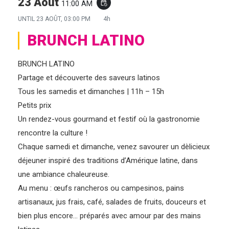
23 Août
11:00 AM
event_repeat
UNTIL
23 AOÛT, 03:00 PM
4h
BRUNCH LATINO
BRUNCH LATINO
Partage et découverte des saveurs latinos
Tous les samedis et dimanches | 11h – 15h
Petits prix
Un rendez-vous gourmand et festif où la gastronomie
rencontre la culture !
Chaque samedi et dimanche, venez savourer un dèlicieux
déjeuner inspiré des traditions d’Amérique latine, dans
une ambiance chaleureuse.
Au menu : œufs rancheros ou campesinos, pains
artisanaux, jus frais, café, salades de fruits, douceurs et
bien plus encore… préparés avec amour par des mains