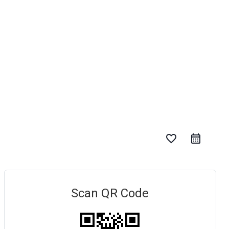
favorite_border
Scan QR Code