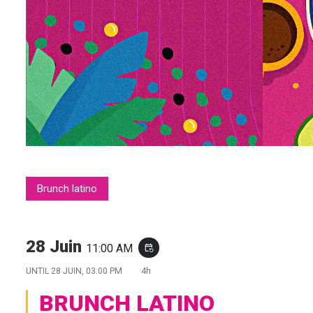
Brunch latino
28 Juin
11:00 AM
event_repeat
UNTIL
28 JUIN, 03:00 PM
4h
BRUNCH LATINO