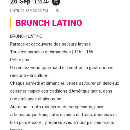
26 Sep
11:00 AM
event_repeat
UNTIL
26 SEP, 03:00 PM
4h
BRUNCH LATINO
BRUNCH LATINO
Partage et découverte des saveurs latinos
Tous les samedis et dimanches | 11h – 15h
Petits prix
Un rendez-vous gourmand et festif où la gastronomie
rencontre la culture !
Chaque samedi et dimanche, venez savourer un dèlicieux
déjeuner inspiré des traditions d’Amérique latine, dans
une ambiance chaleureuse.
Au menu : œufs rancheros ou campesinos, pains
artisanaux, jus frais, café, salades de fruits, douceurs et
bien plus encore… préparés avec amour par des mains