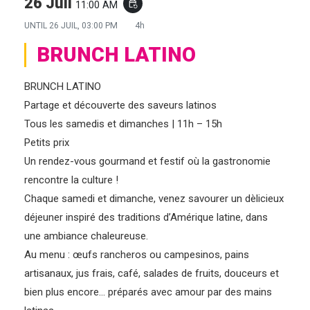
26 Juil
11:00 AM
event_repeat
UNTIL
26 JUIL, 03:00 PM
4h
BRUNCH LATINO
BRUNCH LATINO
Partage et découverte des saveurs latinos
Tous les samedis et dimanches | 11h – 15h
Petits prix
Un rendez-vous gourmand et festif où la gastronomie
rencontre la culture !
Chaque samedi et dimanche, venez savourer un dèlicieux
déjeuner inspiré des traditions d’Amérique latine, dans
une ambiance chaleureuse.
Au menu : œufs rancheros ou campesinos, pains
artisanaux, jus frais, café, salades de fruits, douceurs et
bien plus encore… préparés avec amour par des mains