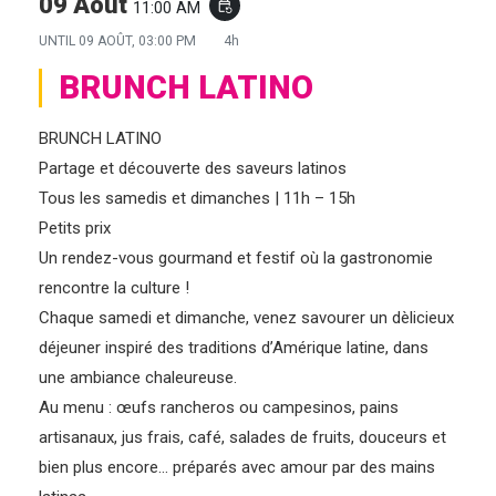
09 Août
11:00 AM
event_repeat
UNTIL
09 AOÛT, 03:00 PM
4h
BRUNCH LATINO
BRUNCH LATINO
Partage et découverte des saveurs latinos
Tous les samedis et dimanches | 11h – 15h
Petits prix
Un rendez-vous gourmand et festif où la gastronomie
rencontre la culture !
Chaque samedi et dimanche, venez savourer un dèlicieux
déjeuner inspiré des traditions d’Amérique latine, dans
une ambiance chaleureuse.
Au menu : œufs rancheros ou campesinos, pains
artisanaux, jus frais, café, salades de fruits, douceurs et
bien plus encore… préparés avec amour par des mains