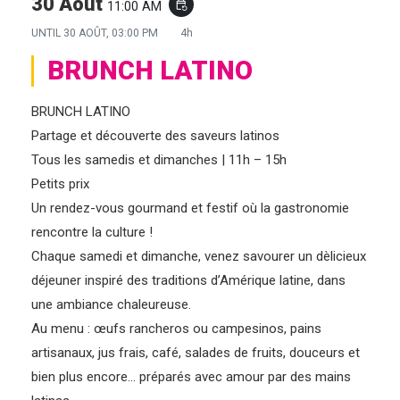
30 Août
11:00 AM
event_repeat
UNTIL
30 AOÛT, 03:00 PM
4h
BRUNCH LATINO
BRUNCH LATINO
Partage et découverte des saveurs latinos
Tous les samedis et dimanches | 11h – 15h
Petits prix
Un rendez-vous gourmand et festif où la gastronomie
rencontre la culture !
Chaque samedi et dimanche, venez savourer un dèlicieux
déjeuner inspiré des traditions d’Amérique latine, dans
une ambiance chaleureuse.
Au menu : œufs rancheros ou campesinos, pains
artisanaux, jus frais, café, salades de fruits, douceurs et
bien plus encore… préparés avec amour par des mains