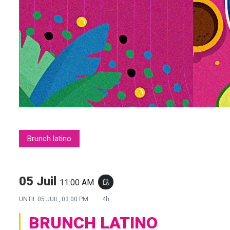
Brunch latino
05 Juil
11:00 AM
event_repeat
UNTIL
05 JUIL, 03:00 PM
4h
BRUNCH LATINO