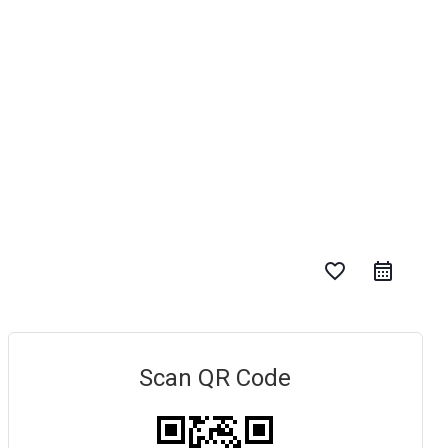
favorite_border
Scan QR Code