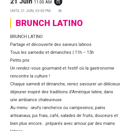
21 Juin
11:00 AM
event_repeat
UNTIL
21 JUIN, 03:00 PM
4h
BRUNCH LATINO
BRUNCH LATINO
Partage et découverte des saveurs latinos
Tous les samedis et dimanches | 11h – 15h
Petits prix
Un rendez-vous gourmand et festif où la gastronomie
rencontre la culture !
Chaque samedi et dimanche, venez savourer un dèlicieux
déjeuner inspiré des traditions d’Amérique latine, dans
une ambiance chaleureuse.
Au menu : œufs rancheros ou campesinos, pains
artisanaux, jus frais, café, salades de fruits, douceurs et
bien plus encore… préparés avec amour par des mains