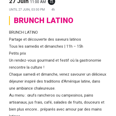
27 Juin
11:00 AM
event_repeat
UNTIL
27 JUIN, 03:00 PM
4h
BRUNCH LATINO
BRUNCH LATINO
Partage et découverte des saveurs latinos
Tous les samedis et dimanches | 11h – 15h
Petits prix
Un rendez-vous gourmand et festif où la gastronomie
rencontre la culture !
Chaque samedi et dimanche, venez savourer un dèlicieux
déjeuner inspiré des traditions d’Amérique latine, dans
une ambiance chaleureuse.
Au menu : œufs rancheros ou campesinos, pains
artisanaux, jus frais, café, salades de fruits, douceurs et
bien plus encore… préparés avec amour par des mains