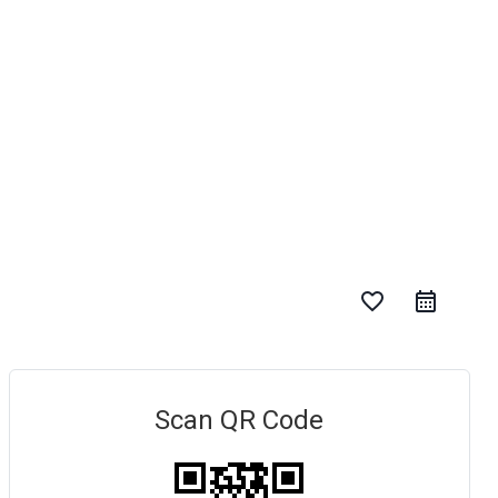
favorite_border
Scan QR Code