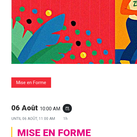
Mise en Forme
06 Août
10:00 AM
event_repeat
UNTIL
06 AOÛT, 11:00 AM
1h
MISE EN FORME