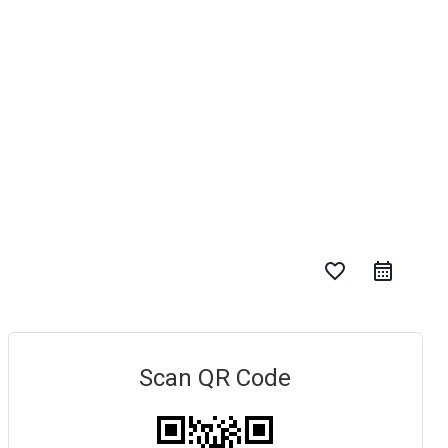
favorite_border
Scan QR Code