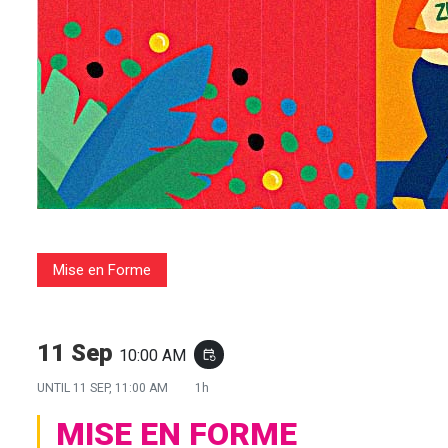
Mise en Forme
11 Sep
10:00 AM
event_repeat
UNTIL
11 SEP, 11:00 AM
1h
MISE EN FORME