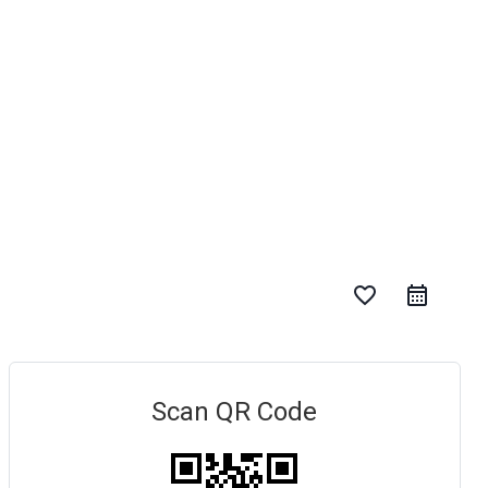
favorite_border
Scan QR Code