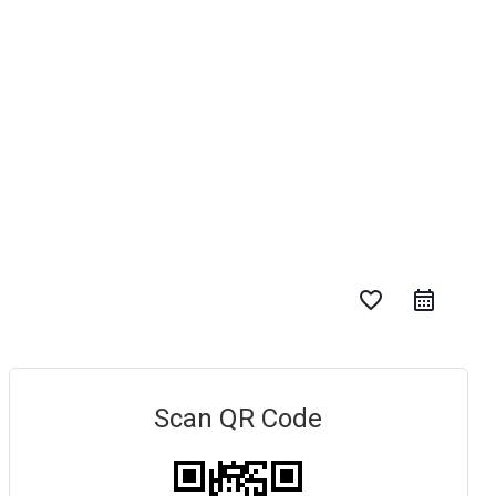
favorite_border
Scan QR Code